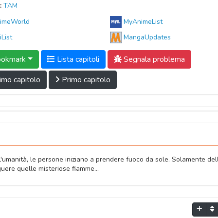
:
TAM
imeWorld
MyAnimeList
iList
MangaUpdates
okmark
Lista capitoli
Segnala problema
imo capitolo
Primo capitolo
'umanità, le persone iniziano a prendere fuoco da sole. Solamente del
guere quelle misteriose fiamme...