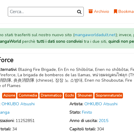
Archivio
Bookma
 stati trasferiti sul nostro nuovo sito (
mangaworldadult.net
); invece,
 MangaWorld
perchè
tutti i dati sono condivisi
tra i due siti,
quindi non pe
Force
lternativi:
Blazing Fire Brigade, En En no Shōbōtai, Enen no shôbôtai, Fi
Fireforce, La brigada de bomberos de las llamas, หน่วยผจญคนไฟลุก (Th
隊, 炎炎消防隊 (chinese), 장장 노 소방대, Enen no Shouboutai, Fire
e of Flames
:
Azione
Commedia
Drammatico
Ecchi
Shounen
Soprannaturale
:
OHKUBO Atsushi
Artista:
OHKUBO Atsushi
anga
Stato:
Finito
zzazioni:
11252851
Anno di uscita:
2015
totali:
34
Capitoli totali:
304