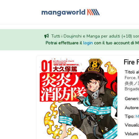
Tutti i Doujinshi e Manga per adulti (+18) sono
Potrai effettuare il
login
con il tuo account di
Fire 
Titoli a
Force, 
炎炎ノ消防
Brigad
Generi
Autore
Tipo:
M
Visuali
Volumi 