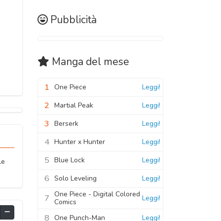
Pubblicità
Manga
del mese
1
One Piece
Leggi!
2
Martial Peak
Leggi!
3
Berserk
Leggi!
4
Hunter x Hunter
Leggi!
5
Blue Lock
Leggi!
le
6
Solo Leveling
Leggi!
One Piece - Digital Colored
7
Leggi!
Comics
8
One Punch-Man
Leggi!