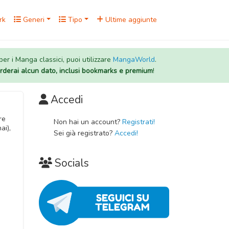
rk
Generi
Tipo
Ultime aggiunte
 per i Manga classici, puoi utilizzare
MangaWorld
.
rderai alcun dato, inclusi bookmarks e premium
!
Accedi
re
Non hai un account?
Registrati!
ai),
Sei già registrato?
Accedi!
Socials