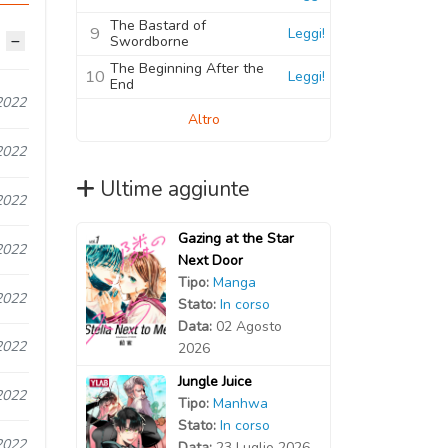
The Bastard of
9
Leggi!
Swordborne
The Beginning After the
10
Leggi!
End
2022
Altro
2022
Ultime aggiunte
2022
Gazing at the Star
2022
Next Door
Tipo:
Manga
2022
Stato:
In corso
Data:
02 Agosto
2022
2026
Jungle Juice
2022
Tipo:
Manhwa
Stato:
In corso
2022
Data:
23 Luglio 2026