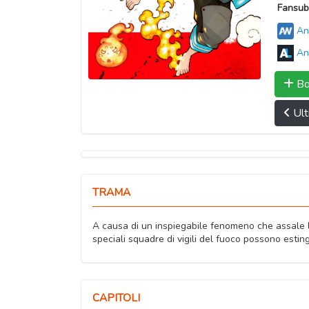
Fansub
An
An
Bo
Ult
TRAMA
A causa di un inspiegabile fenomeno che assale l
speciali squadre di vigili del fuoco possono estin
CAPITOLI