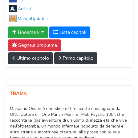
AniList
MangaUpdates
Bookmark
Lista capitoli
Segnala problema
Ultimo capitolo
Primo capitolo
TRAMA
Makai no Ossan è uno slice of life scritto e disegnato da
ONE, autore di “One Punch Man” e “Mob Psycho 100”, che
racconta le (dis)avventure di un uomo di mezza età che vive
nell’oltretomba, un mondo infernale popolato da demoni e
altre strane e mostruose creature, alle prese con la sua
famiglia e con le varie situazioni quotidiane.