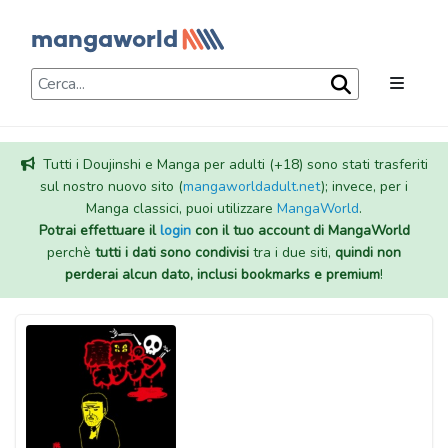
Tutti i Doujinshi e Manga per adulti (+18) sono stati trasferiti
sul nostro nuovo sito (
mangaworldadult.net
); invece, per i
Manga classici, puoi utilizzare
MangaWorld
.
Potrai effettuare il
login
con il tuo account di MangaWorld
perchè
tutti i dati sono condivisi
tra i due siti,
quindi non
perderai alcun dato, inclusi bookmarks e premium
!