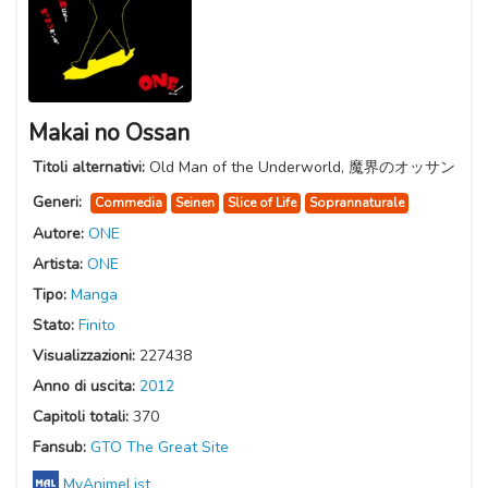
Makai no Ossan
Titoli alternativi:
Old Man of the Underworld, 魔界のオッサン
Generi:
Commedia
Seinen
Slice of Life
Soprannaturale
Autore:
ONE
Artista:
ONE
Tipo:
Manga
Stato:
Finito
Visualizzazioni:
227438
Anno di uscita:
2012
Capitoli totali:
370
Fansub:
GTO The Great Site
MyAnimeList