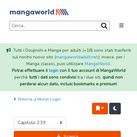
Tutti i Doujinshi e Manga per adulti (+18) sono stati trasferiti
sul nostro nuovo sito (
mangaworldadult.net
); invece, per i
Manga classici, puoi utilizzare
MangaWorld
.
Potrai effettuare il
login
con il tuo account di MangaWorld
perchè
tutti i dati sono condivisi
tra i due siti,
quindi non
perderai alcun dato, inclusi bookmarks e premium
!
Ritorna a
Murim Login
Scarica