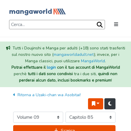
Tutti i Doujinshi e Manga per adulti (+18) sono stati trasferiti
sul nostro nuovo sito (
mangaworldadult.net
); invece, per i
Manga classici, puoi utilizzare
MangaWorld
.
Potrai effettuare il
login
con il tuo account di MangaWorld
perchè
tutti i dati sono condivisi
tra i due siti,
quindi non
perderai alcun dato, inclusi bookmarks e premium
!
Ritorna a
Uzaki-chan wa Asobitai!
Scarica