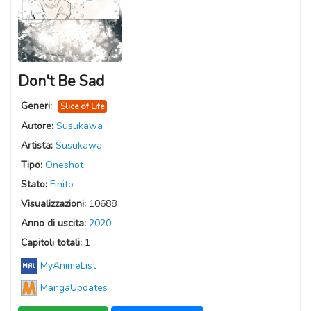
Don't Be Sad
Generi:
Slice of Life
Autore:
Susukawa
Artista:
Susukawa
Tipo:
Oneshot
Stato:
Finito
Visualizzazioni:
10688
Anno di uscita:
2020
Capitoli totali:
1
MyAnimeList
MangaUpdates