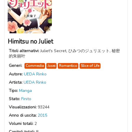
Himitsu no Juliet
Titoli alternativi:
Juliet's Secret, ひみつのジュリエット, 秘密
的朱丽叶
Generi:
Commedia
Josei
Romantico
Slice of Life
Autore:
UEDA Rinko
Artista:
UEDA Rinko
Tipo:
Manga
Stato:
Finito
Visualizzazioni:
93244
Anno di uscita:
2015
Volumi totali:
2
Capitoli totali:
8