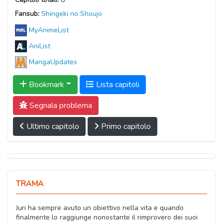
Fansub:
Shingeki no Shoujo
MyAnimeList
AniList
MangaUpdates
Bookmark
Lista capitoli
Segnala problema
Ultimo capitolo
Primo capitolo
TRAMA
Juri ha sempre avuto un obiettivo nella vita e quando
finalmente lo raggiunge nonostante il rimprovero dei suoi