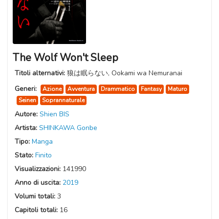
The Wolf Won't Sleep
Titoli alternativi:
狼は眠らない, Ookami wa Nemuranai
Generi:
Azione
Avventura
Drammatico
Fantasy
Maturo
Seinen
Soprannaturale
Autore:
Shien BIS
Artista:
SHINKAWA Gonbe
Tipo:
Manga
Stato:
Finito
Visualizzazioni:
141990
Anno di uscita:
2019
Volumi totali:
3
Capitoli totali:
16