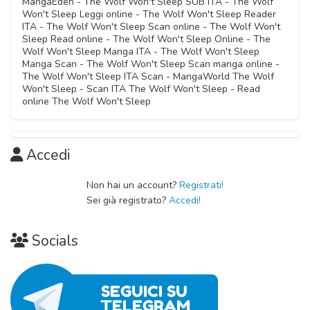
MangaEden - The Wolf Won't Sleep SUB ITA - The Wolf
05 Novembre 2020
Won't Sleep Leggi online - The Wolf Won't Sleep Reader
ITA - The Wolf Won't Sleep Scan online - The Wolf Won't
Capitolo 04
Sleep Read online - The Wolf Won't Sleep Online - The
Capitolo 07
05 Novembre 2020
Wolf Won't Sleep Manga ITA - The Wolf Won't Sleep
05 Novembre 2020
Manga Scan - The Wolf Won't Sleep Scan manga online -
The Wolf Won't Sleep ITA Scan - MangaWorld The Wolf
Capitolo 03
Won't Sleep - Scan ITA The Wolf Won't Sleep - Read
05 Novembre 2020
online The Wolf Won't Sleep
Capitolo 02
Accedi
05 Novembre 2020
Non hai un account?
Registrati!
Capitolo 01
Sei già registrato?
Accedi!
05 Novembre 2020
Socials