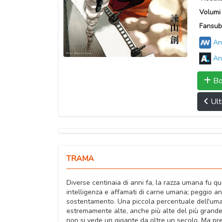
Volumi 
Fansub
An
An
Bo
Ult
TRAMA
Diverse centinaia di anni fa, la razza umana fu qua
intelligenza e affamati di carne umana; peggio a
sostentamento. Una piccola percentuale dell'uman
estremamente alte, anche più alte del più grande 
non si vede un gigante da oltre un secolo. Ma pre