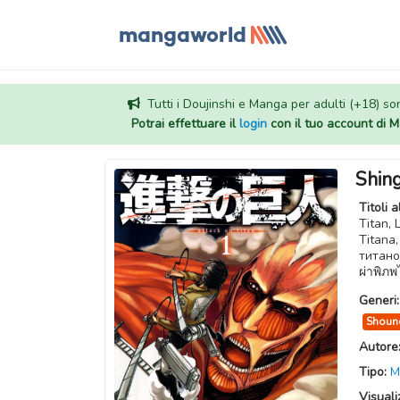
Tutti i Doujinshi e Manga per adulti (+18) sono
Potrai effettuare il
login
con il tuo account di
Shing
Titoli a
Titan, 
Titana,
титанов, Атака титанов
ผ่าพ
Generi
Shoun
Autore
Tipo:
M
Visuali