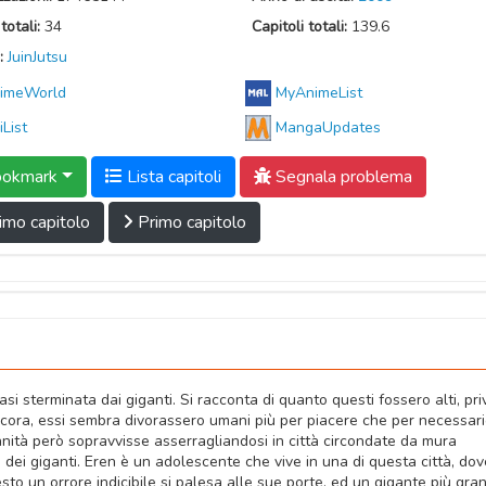
totali:
34
Capitoli totali:
139.6
:
JuinJutsu
imeWorld
MyAnimeList
iList
MangaUpdates
okmark
Lista capitoli
Segnala problema
imo capitolo
Primo capitolo
si sterminata dai giganti. Si racconta di quanto questi fossero alti, priv
ncora, essi sembra divorassero umani più per piacere che per necessar
ità però sopravvisse asserragliandosi in città circondate da mura
dei giganti. Eren è un adolescente che vive in una di questa città, dov
sto un orrore indicibile si palesa alle sue porte, ed un gigante più gra