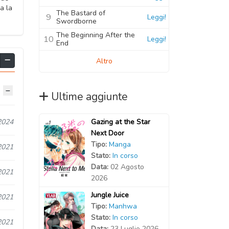
a la
The Bastard of
9
Leggi!
Swordborne
The Beginning After the
10
Leggi!
End
Altro
Ultime aggiunte
Gazing at the Star
2024
Next Door
Tipo:
Manga
2021
Stato:
In corso
Data:
02 Agosto
2021
2026
Jungle Juice
2021
Tipo:
Manhwa
Stato:
In corso
2021
Data:
23 Luglio 2026