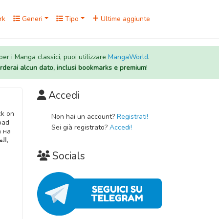
rk
Generi
Tipo
Ultime aggiunte
 per i Manga classici, puoi utilizzare
MangaWorld
.
rderai alcun dato, inclusi bookmarks e premium
!
Accedi
ck on
Non hai un account?
Registrati!
apad
Sei già registrato?
Accedi!
а на
Socials