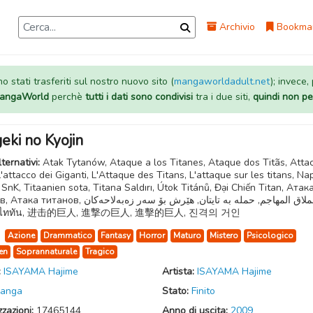
Archivio
Bookma
 stati trasferiti sul nostro nuovo sito (
mangaworldadult.net
); invece,
 MangaWorld
perchè
tutti i dati sono condivisi
tra i due siti,
quindi non pe
eki no Kyojin
lternativi:
Atak Tytanów, Ataque a los Titanes, Ataque dos Titãs, Atta
L'attacco dei Giganti, L'Attaque des Titans, L'attaque sur les titans, N
 SnK, Titaanien sota, Titana Saldırı, Útok Titánů, Đại Chiến Titan, Атак
, العملاق المهاجم, حمله به تایتان, ھێرش بۆ سەر زەبەلاحەكان,
ิภพไททัน, 进击的巨人, 進撃の巨人, 進擊的巨人, 진격의 거인
:
Azione
Drammatico
Fantasy
Horror
Maturo
Mistero
Psicologico
en
Soprannaturale
Tragico
:
ISAYAMA Hajime
Artista:
ISAYAMA Hajime
anga
Stato:
Finito
zzazioni:
17465144
Anno di uscita:
2009