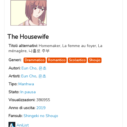
The Housewife
Titoli alternativi:
Homemaker, La femme au foyer, La
ménagère, 나홀로 주부
Generi:
Drammatico
Romantico
Scolastico
Shoujo
Autori:
Eun Cho
,
은초
Artisti:
Eun Cho
,
은초
Tipo:
Manhwa
Stato:
In pausa
Visualizzazioni:
386955
Anno di uscita:
2019
Fansub:
Shingeki no Shoujo
AniList