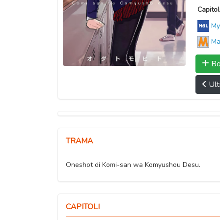
Capitoli
My
Ma
Bo
Ult
TRAMA
Oneshot di Komi-san wa Komyushou Desu.
CAPITOLI