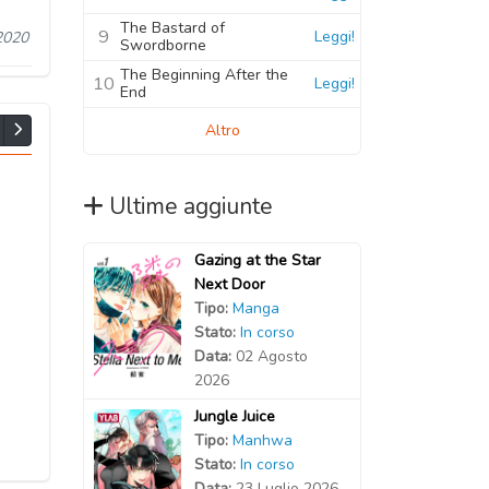
The Bastard of
9
Leggi!
2020
Swordborne
The Beginning After the
10
Leggi!
End
Altro
Ultime aggiunte
Gazing at the Star
Next Door
Tipo:
Manga
Stato:
In corso
Data:
02 Agosto
2026
Jungle Juice
Tipo:
Manhwa
Stato:
In corso
Data:
23 Luglio 2026