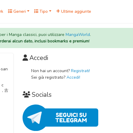
rk
Generi
Tipo
Ultime aggiunte
 per i Manga classici, puoi utilizzare
MangaWorld
.
rderai alcun dato, inclusi bookmarks e premium
!
Accedi
-san
Non hai un account?
Registrati!
Sei già registrato?
Accedi!
 с
。, 古
Socials