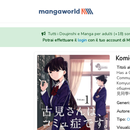
Tutti i Doujinshi e Manga per adulti (+18) sono
Potrai effettuare il
login
con il tuo account di
Komi
Titoli a
Has a 
Commun
Komyus
общен
見同學
Generi
Autore
Tipo:
O
Visuali