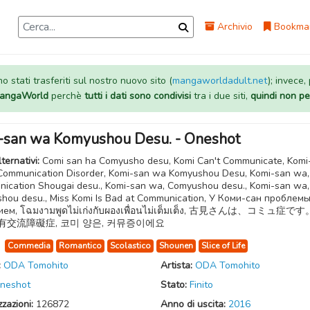
Archivio
Bookma
 stati trasferiti sul nostro nuovo sito (
mangaworldadult.net
); invece,
 MangaWorld
perchè
tutti i dati sono condivisi
tra i due siti,
quindi non pe
-san wa Komyushou Desu. - Oneshot
lternativi:
Comi san ha Comyusho desu, Komi Can't Communicate, Komi
Communication Disorder, Komi-san wa Komyushou Desu, Komi-san wa,
ication Shougai desu., Komi-san wa, Comyushou desu., Komi-san wa,
hou desu., Miss Komi Is Bad at Communication, У Коми-сан проблемы
ием, โฉมงามพูดไม่เก่งกับผองเพื่อนไม่เต็มเต็ง, 古見さんは、コミュ症です
有交流障礙症, 코미 양은, 커뮤증이에요
:
Commedia
Romantico
Scolastico
Shounen
Slice of Life
:
ODA Tomohito
Artista:
ODA Tomohito
neshot
Stato:
Finito
zzazioni:
126872
Anno di uscita:
2016