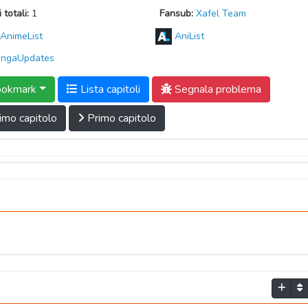
 totali:
1
Fansub:
Xafel Team
AnimeList
AniList
ngaUpdates
okmark
Lista capitoli
Segnala problema
imo capitolo
Primo capitolo