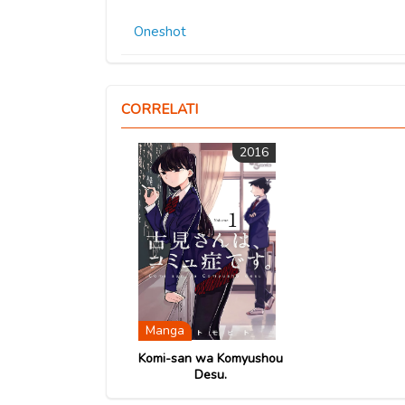
Oneshot
CORRELATI
2016
Manga
Komi-san wa Komyushou
Desu.