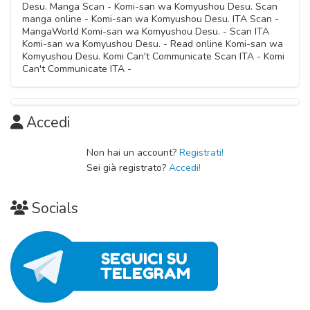
Capitolo 63
Capitolo 12
12 Settembre 2024
06 Novembre 2020
Desu. Manga Scan - Komi-san wa Komyushou Desu. Scan
Capitolo 74
Capitolo 26
12 Settembre 2024
12 Dicembre 2020
manga online - Komi-san wa Komyushou Desu. ITA Scan -
06 Novembre 2020
Capitolo 86
Capitolo 38
16 Febbraio 2021
MangaWorld Komi-san wa Komyushou Desu. - Scan ITA
06 Novembre 2020
09 Settembre 2021
Komi-san wa Komyushou Desu. - Read online Komi-san wa
06 Novembre 2020
Capitolo 62
Capitolo 11
Komyushou Desu. Komi Can't Communicate Scan ITA - Komi
Capitolo 73
Capitolo 25
Can't Communicate ITA -
11 Dicembre 2020
06 Novembre 2020
Capitolo 37
07 Febbraio 2021
06 Novembre 2020
06 Novembre 2020
Capitolo 61
Capitolo 10
Capitolo 24
Accedi
08 Dicembre 2020
06 Novembre 2020
Capitolo 36
06 Novembre 2020
06 Novembre 2020
Non hai un account?
Registrati!
Capitolo 60
Capitolo 09
Sei già registrato?
Accedi!
Capitolo 23
25 Novembre 2020
06 Novembre 2020
Capitolo 35
06 Novembre 2020
06 Novembre 2020
Socials
Capitolo 59
Capitolo 08
Capitolo 22
20 Novembre 2020
06 Novembre 2020
06 Novembre 2020
Capitolo 58
Capitolo 07
Capitolo 21
11 Novembre 2020
06 Novembre 2020
06 Novembre 2020