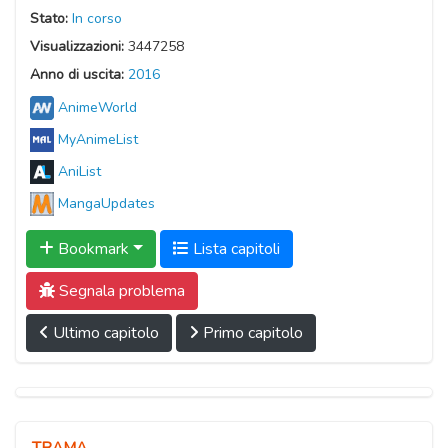
Stato:
In corso
Visualizzazioni:
3447258
Anno di uscita:
2016
AnimeWorld
MyAnimeList
AniList
MangaUpdates
Bookmark
Lista capitoli
Segnala problema
Ultimo capitolo
Primo capitolo
TRAMA