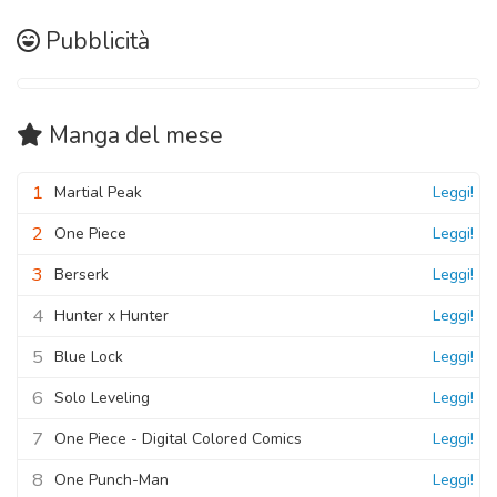
Capitolo 06
Capitolo 20
06 Novembre 2020
Pubblicità
06 Novembre 2020
Capitolo 05
06 Novembre 2020
Manga
del mese
Capitolo 04
1
Martial Peak
Leggi!
06 Novembre 2020
2
One Piece
Leggi!
Capitolo 03
3
Berserk
Leggi!
06 Novembre 2020
4
Hunter x Hunter
Leggi!
Capitolo 02
5
Blue Lock
Leggi!
06 Novembre 2020
6
Solo Leveling
Leggi!
Capitolo 01
7
One Piece - Digital Colored Comics
Leggi!
06 Novembre 2020
8
One Punch-Man
Leggi!