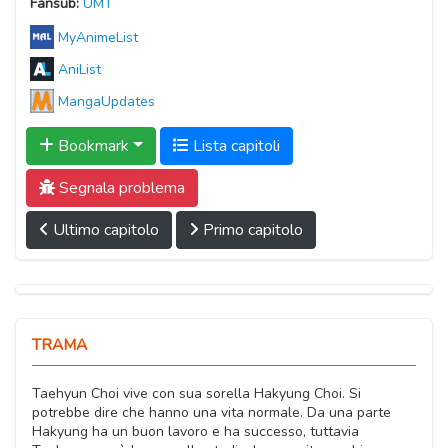
Fansub:
UMT
MyAnimeList
AniList
MangaUpdates
Bookmark
Lista capitoli
Segnala problema
Ultimo capitolo
Primo capitolo
TRAMA
Taehyun Choi vive con sua sorella Hakyung Choi. Si
potrebbe dire che hanno una vita normale. Da una parte
Hakyung ha un buon lavoro e ha successo, tuttavia