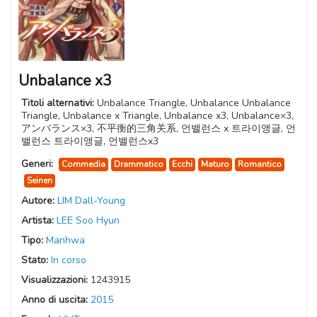
Unbalance x3
Titoli alternativi:
Unbalance Triangle, Unbalance Unbalance
Triangle, Unbalance x Triangle, Unbalance x3, Unbalance×3,
アンバランス×3, 不平衡的三角关系, 언밸런스 x 트라이앵글, 언
밸런스 트라이앵글, 언밸런스x3
Generi:
Commedia
Drammatico
Ecchi
Maturo
Romantico
Seinen
Autore:
LIM Dall-Young
Artista:
LEE Soo Hyun
Tipo:
Manhwa
Stato:
In corso
Visualizzazioni:
1243915
Anno di uscita:
2015