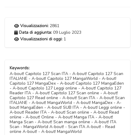
Visualizzazioni:
2861
Data di aggiunta:
09 Luglio 2023
Visualizzazioni di oggi:
1
Keywords:
A-bout! Capitolo 127 Scan ITA - A-bout! Capitolo 127 Scan
ITALIANE - A-bout! Capitolo 127 MangaWorld - A-bout!
Capitolo 127 MangaDex - A-bout! Capitolo 127 MangaEden
- A-bout! Capitolo 127 Leggi online - A-bout! Capitolo 127
Reader ITA - A-bout! Capitolo 127 Scan online - A-bout!
Capitolo 127 Read online - A-bout! Scan ITA - A-bout! Scan
ITALIANE - A-bout! MangaWorld - A-bout! MangaDex - A-
bout! MangaEden - A-bout! SUB ITA - A-bout! Leggi online -
A-bout! Reader ITA - A-bout! Scan online - A-bout! Read
online - A-bout! Online - A-bout! Manga ITA - A-bout!
Manga Scan - A-bout! Scan manga online - A-bout! ITA
Scan - MangaWorld A-bout! - Scan ITA A-bout! - Read
online A-bout! - A-bout! MangaWorld