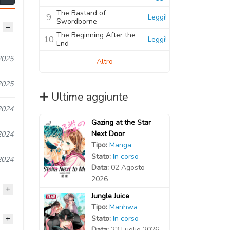
The Bastard of
9
Leggi!
Swordborne
The Beginning After the
10
Leggi!
End
2025
Altro
2025
Ultime aggiunte
2024
Gazing at the Star
Next Door
2024
Tipo:
Manga
Stato:
In corso
2024
Data:
02 Agosto
2026
Jungle Juice
Tipo:
Manhwa
Stato:
In corso
2024
Data:
23 Luglio 2026