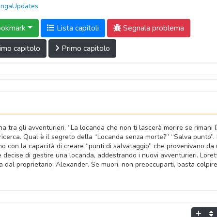
ngaUpdates
okmark
Lista capitoli
Segnala problema
imo capitolo
Primo capitolo
ra gli avventurieri. “La locanda che non ti lascerà morire se rimani lì
ricerca. Qual è il segreto della “Locanda senza morte?” “Salva punto”.
o con la capacità di creare “punti di salvataggio” che provenivano da
 e decise di gestire una locanda, addestrando i nuovi avventurieri. Loret
 dal proprietario, Alexander. Se muori, non preoccuparti, basta colpire 