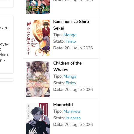
2024
2021
Kami nomi zo Shiru
2024
2021
ekiru
Sekai
Tipo:
Manga
2023
2020
Stato:
Finito
doya-
Data:
20 Luglio 2026
&
2023
kiru
2020
n -
Children of the
2023
Whales
2020
Tipo:
Manga
2023
Stato:
Finito
2020
Data:
20 Luglio 2026
2023
2020
Moonchild
Tipo:
Manhwa
2021
2020
Stato:
In corso
Data:
20 Luglio 2026
2021
2020