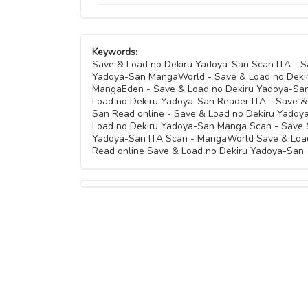
Capitolo 14
Capitolo 06
Keywords:
Capitolo 13
Capitolo 05
Save & Load no Dekiru Yadoya-San Scan ITA - S
Yadoya-San MangaWorld - Save & Load no Deki
Capitolo 12
MangaEden - Save & Load no Dekiru Yadoya-San 
Capitolo 04.2
Load no Dekiru Yadoya-San Reader ITA - Save &
San Read online - Save & Load no Dekiru Yadoy
Capitolo 11
Load no Dekiru Yadoya-San Manga Scan - Save 
Capitolo 04.1
Yadoya-San ITA Scan - MangaWorld Save & Load
Read online Save & Load no Dekiru Yadoya-San
Capitolo 10
Capitolo 03.2
Capitolo 09
Capitolo 03.1
Capitolo 08
Capitolo 02.2
Capitolo 07.5
Capitolo 02.1
Capitolo 07
Capitolo 01