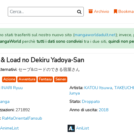
Archivio
Bookma
 stati trasferiti sul nostro nuovo sito (
mangaworldadult.net
); invece,
 MangaWorld
perchè
tutti i dati sono condivisi
tra i due siti,
quindi non pe
 & Load no Dekiru Yadoya-San
lternativi:
セーブ&ロードのできる宿屋さん
:
Azione
Avventura
Fantasy
Seinen
:
INARI Ryuu
Artista:
KATOU Itsuwa
,
TAKEUCHI
Junya
anga
Stato:
Droppato
zzazioni:
271892
Anno di uscita:
2018
:
RaMaOrientalFansub
AnimeList
AniList