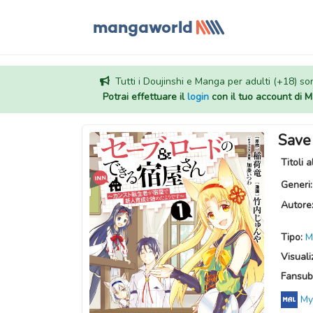
Tutti i Doujinshi e Manga per adulti (+18) sono
Potrai effettuare il
login
con il tuo account di
Save
Titoli a
Generi
Autore
Tipo:
M
Visuali
Fansub
My