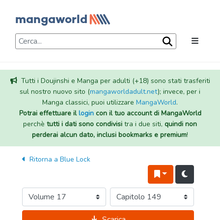
Tutti i Doujinshi e Manga per adulti (+18) sono stati trasferiti
sul nostro nuovo sito (
mangaworldadult.net
); invece, per i
Manga classici, puoi utilizzare
MangaWorld
.
Potrai effettuare il
login
con il tuo account di MangaWorld
perchè
tutti i dati sono condivisi
tra i due siti,
quindi non
perderai alcun dato, inclusi bookmarks e premium
!
Ritorna a
Blue Lock
Scarica