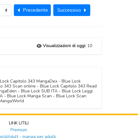
Precedente
Successivo
Visualizzazioni di oggi:
10
 Lock Capitolo 343 MangaDex - Blue Lock
lo 343 Scan online - Blue Lock Capitolo 343 Read
ngaEden - Blue Lock SUB ITA - Blue Lock Leggi
ITA - Blue Lock Manga Scan - Blue Lock Scan
k MangaWorld
LINK UTILI
Premium
ldAdult - manga per adulti