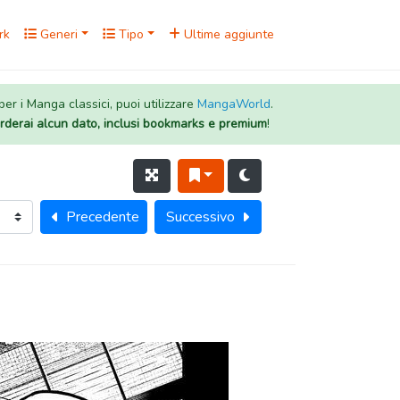
rk
Generi
Tipo
Ultime aggiunte
 per i Manga classici, puoi utilizzare
MangaWorld
.
rderai alcun dato, inclusi bookmarks e premium
!
Precedente
Successivo