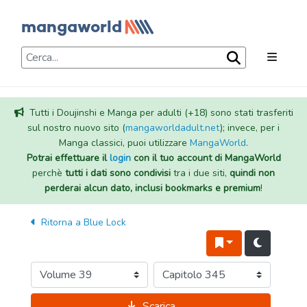
Tutti i Doujinshi e Manga per adulti (+18) sono stati trasferiti
sul nostro nuovo sito (
mangaworldadult.net
); invece, per i
Manga classici, puoi utilizzare
MangaWorld
.
Potrai effettuare il
login
con il tuo account di MangaWorld
perchè
tutti i dati sono condivisi
tra i due siti,
quindi non
perderai alcun dato, inclusi bookmarks e premium
!
Ritorna a
Blue Lock
Scarica