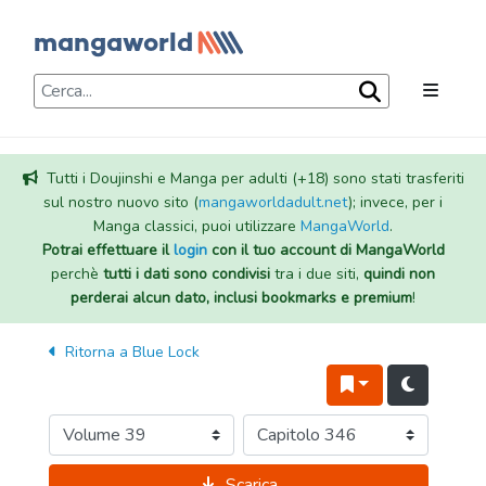
Tutti i Doujinshi e Manga per adulti (+18) sono stati trasferiti
sul nostro nuovo sito (
mangaworldadult.net
); invece, per i
Manga classici, puoi utilizzare
MangaWorld
.
Potrai effettuare il
login
con il tuo account di MangaWorld
perchè
tutti i dati sono condivisi
tra i due siti,
quindi non
perderai alcun dato, inclusi bookmarks e premium
!
Ritorna a
Blue Lock
Scarica