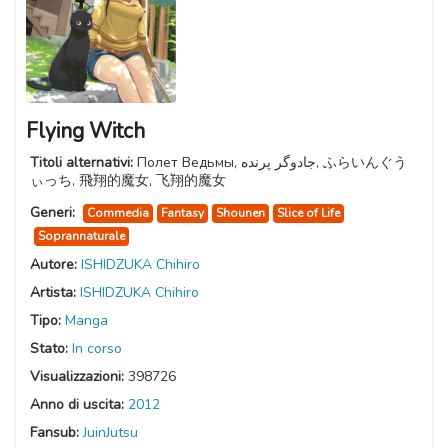
Flying Witch
Titoli alternativi:
Полет Ведьмы, جادوگر پرنده, ふらいんぐう
ぃっち, 飛翔的魔女, 飞翔的魔女
Generi:
Commedia
Fantasy
Shounen
Slice of Life
Soprannaturale
Autore:
ISHIDZUKA Chihiro
Artista:
ISHIDZUKA Chihiro
Tipo:
Manga
Stato:
In corso
Visualizzazioni:
398726
Anno di uscita:
2012
Fansub:
JuinJutsu