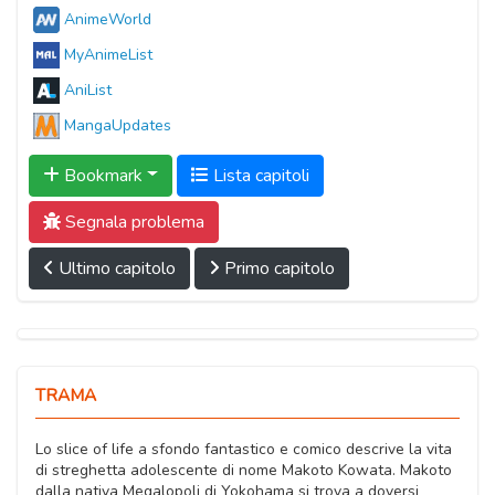
AnimeWorld
MyAnimeList
AniList
MangaUpdates
Bookmark
Lista capitoli
Segnala problema
Ultimo capitolo
Primo capitolo
TRAMA
Lo slice of life a sfondo fantastico e comico descrive la vita
di streghetta adolescente di nome Makoto Kowata. Makoto
dalla nativa Megalopoli di Yokohama si trova a doversi