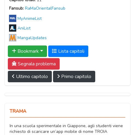
Fansub:
RaMaOrientalFansub
MyAnimeList
AniList
MangaUpdates
Bookmark
Lista capitoli
Segnala problema
Ultimo capitolo
Primo capitolo
TRAMA
In una scuola sperimentale in Giappone, agli studenti viene
richiesto di scaricare un’app mobile di nome TROIA