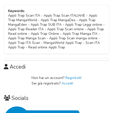
Capitolo 05
24 Gennaio 2021
Keywords:
Appli Trap Scan ITA - Appli Trap Scan ITALIANE - Appli
Trap MangaWorld - Appli Trap MangaDex - Appli Trap
Capitolo 04
MangaEden - Appli Trap SUB ITA - Appli Trap Leggi online -
11 Gennaio 2021
Appli Trap Reader ITA - Appli Trap Scan online - Appli Trap
Read online - Appli Trap Online - Appli Trap Manga ITA -
Appli Trap Manga Scan - Appli Trap Scan manga online -
Capitolo 03
Appli Trap ITA Scan - MangaWorld Appli Trap - Scan ITA
07 Novembre 2020
Appli Trap - Read online Appli Trap
Capitolo 02
07 Novembre 2020
Accedi
Capitolo 01
Non hai un account?
Registrati!
Sei già registrato?
Accedi!
07 Novembre 2020
Socials