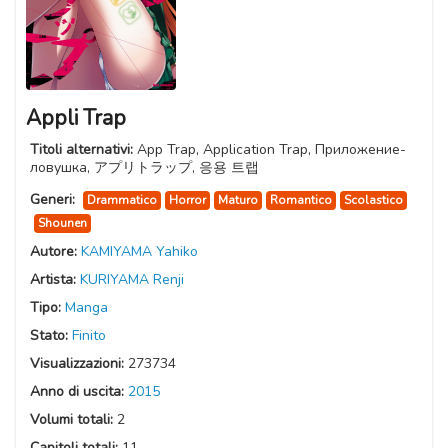
Appli Trap
Titoli alternativi:
App Trap, Application Trap, Приложение-
ловушка, アプリトラップ, 응용 트랩
Generi:
Drammatico
Horror
Maturo
Romantico
Scolastico
Shounen
Autore:
KAMIYAMA Yahiko
Artista:
KURIYAMA Renji
Tipo:
Manga
Stato:
Finito
Visualizzazioni:
273734
Anno di uscita:
2015
Volumi totali:
2
Capitoli totali:
11