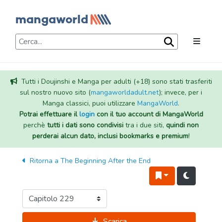
Tutti i Doujinshi e Manga per adulti (+18) sono stati trasferiti
sul nostro nuovo sito (
mangaworldadult.net
); invece, per i
Manga classici, puoi utilizzare
MangaWorld
.
Potrai effettuare il
login
con il tuo account di MangaWorld
perchè
tutti i dati sono condivisi
tra i due siti,
quindi non
perderai alcun dato, inclusi bookmarks e premium
!
Ritorna a
The Beginning After the End
Scarica