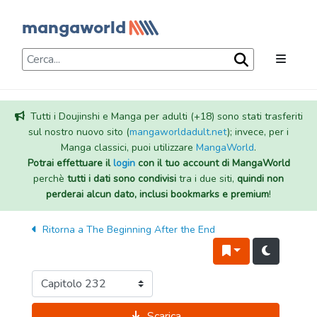
Tutti i Doujinshi e Manga per adulti (+18) sono stati trasferiti
sul nostro nuovo sito (
mangaworldadult.net
); invece, per i
Manga classici, puoi utilizzare
MangaWorld
.
Potrai effettuare il
login
con il tuo account di MangaWorld
perchè
tutti i dati sono condivisi
tra i due siti,
quindi non
perderai alcun dato, inclusi bookmarks e premium
!
Ritorna a
The Beginning After the End
Scarica