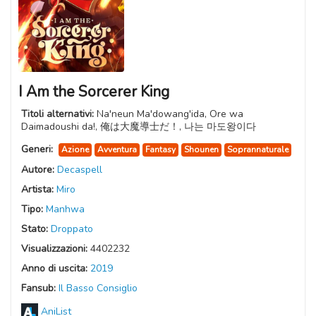
I Am the Sorcerer King
Titoli alternativi:
Na'neun Ma'dowang'ida, Ore wa
Daimadoushi da!, 俺は大魔導士だ！, 나는 마도왕이다
Generi:
Azione
Avventura
Fantasy
Shounen
Soprannaturale
Autore:
Decaspell
Artista:
Miro
Tipo:
Manhwa
Stato:
Droppato
Visualizzazioni:
4402232
Anno di uscita:
2019
Fansub:
Il Basso Consiglio
AniList