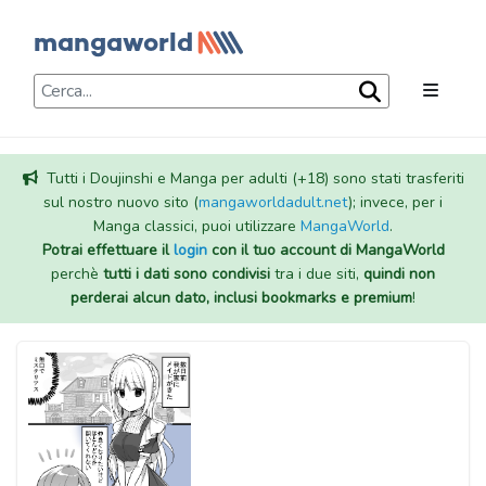
Tutti i Doujinshi e Manga per adulti (+18) sono stati trasferiti
sul nostro nuovo sito (
mangaworldadult.net
); invece, per i
Manga classici, puoi utilizzare
MangaWorld
.
Potrai effettuare il
login
con il tuo account di MangaWorld
perchè
tutti i dati sono condivisi
tra i due siti,
quindi non
perderai alcun dato, inclusi bookmarks e premium
!