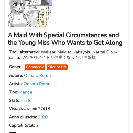
A Maid With Special Circumstances and
the Young Miss Who Wants to Get Along
Titoli alternativi:
Wakeari Maid to Nakayoku Naritai Ojou-
sama, ワケありメイドと仲良くなりたいお嬢様
Generi:
Commedia
Slice of Life
Autore:
Oohara Roron
Artista:
Oohara Roron
Tipo:
Manga
Stato:
Finito
Visualizzazioni:
27418
Anno di uscita:
2020
Capitoli totali:
2