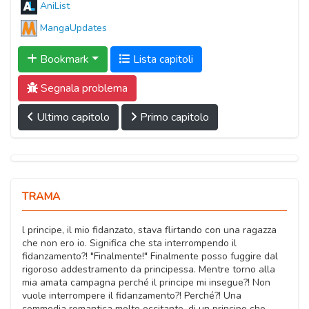
AniList
MangaUpdates
Bookmark
Lista capitoli
Segnala problema
Ultimo capitolo
Primo capitolo
TRAMA
l principe, il mio fidanzato, stava flirtando con una ragazza
che non ero io. Significa che sta interrompendo il
fidanzamento?! "Finalmente!" Finalmente posso fuggire dal
rigoroso addestramento da principessa. Mentre torno alla
mia amata campagna perché il principe mi insegue?! Non
vuole interrompere il fidanzamento?! Perché?! Una
commedia romantica molto eccitante, di un principe che