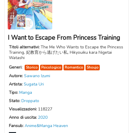
I Want to Escape From Princess Training
Titoli alternativi:
The Me Who Wants to Escape the Princess
Training, 妃教育から逃げたい私, Hikyouiku kara Nigetai
Watashi
Generi:
Storico
Psicologico
Romantico
Shoujo
Autore:
Sawano Izumi
Artista:
Sugata Uri
Tipo:
Manga
Stato:
Droppato
Visualizzazioni:
118227
Anno di uscita:
2020
Fansub:
Anime&Manga Heaven