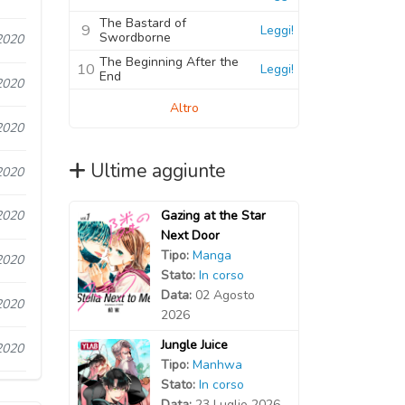
The Bastard of
9
Leggi!
Swordborne
2020
The Beginning After the
10
Leggi!
End
2020
Altro
2020
Ultime aggiunte
2020
Gazing at the Star
2020
Next Door
Tipo:
Manga
2020
Stato:
In corso
Data:
02 Agosto
2020
2026
Jungle Juice
2020
Tipo:
Manhwa
Stato:
In corso
Data:
23 Luglio 2026