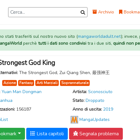
Archivio
Bookma
 stati trasferiti sul nostro nuovo sito (
mangaworldadult.net
); invece,
 MangaWorld
perchè
tutti i dati sono condivisi
tra i due siti,
quindi non pe
Strongest God King
lternativi:
The Strongest God, Zui Qiang Shen, 最强神王
:
Azione
Fantasy
Arti Marziali
Soprannaturale
:
Yuan Man Dongman
Artista:
Sconosciuto
anhua
Stato:
Droppato
zzazioni:
156187
Anno di uscita:
2019
iList
MangaUpdates
okmark
Lista capitoli
Segnala problema