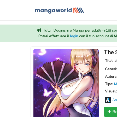
Tutti i Doujinshi e Manga per adulti (+18) sono
Potrai effettuare il
login
con il tuo account di
The 
Titoli a
Generi
Autore
Tipo:
M
Visuali
An
Bo