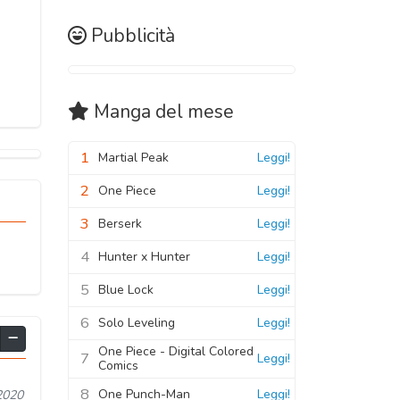
Pubblicità
Manga
del mese
1
Martial Peak
Leggi!
2
One Piece
Leggi!
3
Berserk
Leggi!
4
Hunter x Hunter
Leggi!
5
Blue Lock
Leggi!
6
Solo Leveling
Leggi!
One Piece - Digital Colored
7
Leggi!
Comics
8
One Punch-Man
Leggi!
2020