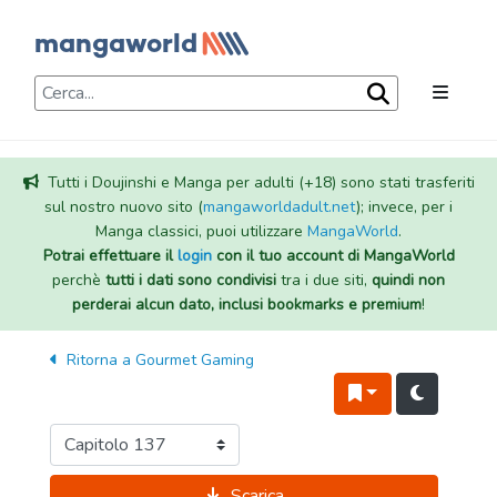
Tutti i Doujinshi e Manga per adulti (+18) sono stati trasferiti
sul nostro nuovo sito (
mangaworldadult.net
); invece, per i
Manga classici, puoi utilizzare
MangaWorld
.
Potrai effettuare il
login
con il tuo account di MangaWorld
perchè
tutti i dati sono condivisi
tra i due siti,
quindi non
perderai alcun dato, inclusi bookmarks e premium
!
Ritorna a
Gourmet Gaming
Scarica