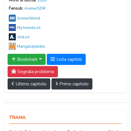
Anno di uscita:
2020
Fansub:
Anime/GDR
AnimeWorld
MyAnimeList
AniList
MangaUpdates
Bookmark
Lista capitoli
Segnala problema
Ultimo capitolo
Primo capitolo
TRAMA