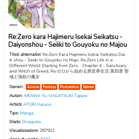
Re:Zero kara Hajimeru Isekai Seikatsu -
Daiyonshou - Seiiki to Gouyoku no Majou
Titoli alternativi:
Re:Zero Kara Hajimeru Isekai Seikatsu Dai
4-shou - Seiiki to Gouyoku no Majo, Re:Zero Life in a
Different World Starting from Zero - Chapter 4 - Sanctuary
and Witch of Greed, Re:ゼロから始める異世界生活 第四章 聖
域と強欲の魔女
Generi:
Azione
Fantasy
Romantico
Seinen
Autori:
AIKAWA Yu
,
NAGATSUKI Tappei
Artisti:
ATORI Haruno
Tipo:
Manga
Stato:
Droppato
Visualizzazioni:
287922