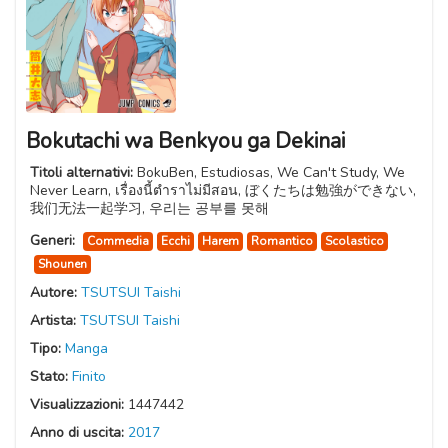
Bokutachi wa Benkyou ga Dekinai
Titoli alternativi:
BokuBen, Estudiosas, We Can't Study, We
Never Learn, เรื่องนี้ตำราไม่มีสอน, ぼくたちは勉強ができない,
我们无法一起学习, 우리는 공부를 못해
Generi:
Commedia
Ecchi
Harem
Romantico
Scolastico
Shounen
Autore:
TSUTSUI Taishi
Artista:
TSUTSUI Taishi
Tipo:
Manga
Stato:
Finito
Visualizzazioni:
1447442
Anno di uscita:
2017