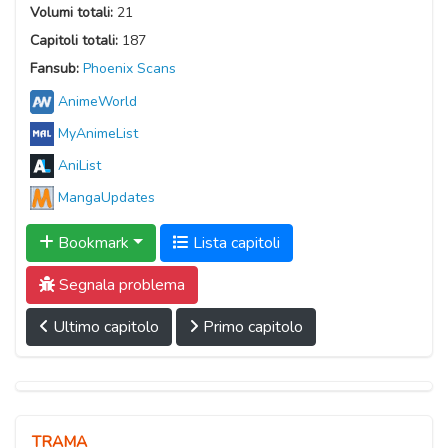
Volumi totali:
21
Capitoli totali:
187
Fansub:
Phoenix Scans
AnimeWorld
MyAnimeList
AniList
MangaUpdates
Bookmark
Lista capitoli
Segnala problema
Ultimo capitolo
Primo capitolo
TRAMA