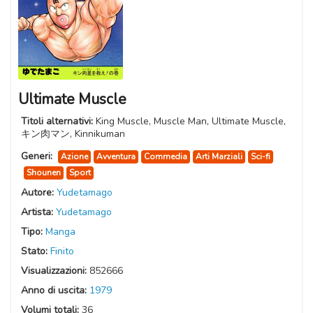
Ultimate Muscle
Titoli alternativi:
King Muscle, Muscle Man, Ultimate Muscle,
キン肉マン, Kinnikuman
Generi:
Azione
Avventura
Commedia
Arti Marziali
Sci-fi
Shounen
Sport
Autore:
Yudetamago
Artista:
Yudetamago
Tipo:
Manga
Stato:
Finito
Visualizzazioni:
852666
Anno di uscita:
1979
Volumi totali:
36