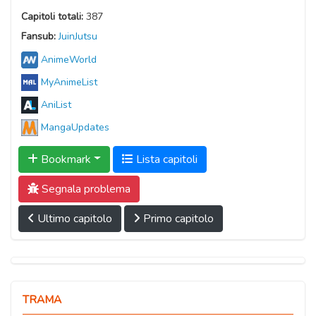
Capitoli totali:
387
Fansub:
JuinJutsu
AnimeWorld
MyAnimeList
AniList
MangaUpdates
Bookmark
Lista capitoli
Segnala problema
Ultimo capitolo
Primo capitolo
TRAMA