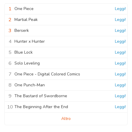
Capitolo 30
08 Novembre 2020
08 Novembre 2020
1
One Piece
Leggi!
Capitolo 54
Capitolo 03
Capitolo 16
08 Novembre 2020
2
08 Novembre 2020
Martial Peak
Leggi!
Capitolo 29
08 Novembre 2020
3
08 Novembre 2020
Berserk
Leggi!
Capitolo 02
Capitolo 15
4
Hunter x Hunter
Leggi!
08 Novembre 2020
Capitolo 28
08 Novembre 2020
5
08 Novembre 2020
Blue Lock
Leggi!
Capitolo 01
Capitolo 14
6
Solo Leveling
Leggi!
08 Novembre 2020
08 Novembre 2020
7
One Piece - Digital Colored Comics
Leggi!
8
One Punch-Man
Leggi!
9
The Bastard of Swordborne
Leggi!
10
The Beginning After the End
Leggi!
Altro