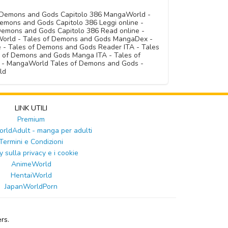
f Demons and Gods Capitolo 386 MangaWorld -
mons and Gods Capitolo 386 Leggi online -
Demons and Gods Capitolo 386 Read online -
World - Tales of Demons and Gods MangaDex -
 - Tales of Demons and Gods Reader ITA - Tales
s of Demons and Gods Manga ITA - Tales of
 - MangaWorld Tales of Demons and Gods -
ld
LINK UTILI
Premium
ldAdult - manga per adulti
Termini e Condizioni
y sulla privacy e i cookie
AnimeWorld
HentaiWorld
JapanWorldPorn
rs.