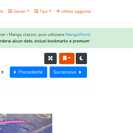
rk
Generi
Tipo
Ultime aggiunte
 per i Manga classici, puoi utilizzare
MangaWorld
.
rderai alcun dato, inclusi bookmarks e premium
!
Precedente
Successivo