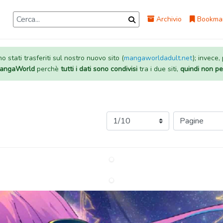
Archivio
Bookma
 stati trasferiti sul nostro nuovo sito (
mangaworldadult.net
); invece,
 MangaWorld
perchè
tutti i dati sono condivisi
tra i due siti,
quindi non pe