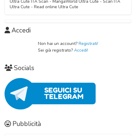
Ultra Cute ITA Scan - MangaWorld Ultra Cute - Scan ITA
Capitolo 07
08 Novembre 2020
Ultra Cute - Read online Ultra Cute
Capitolo 10
08 Novembre 2020
08 Novembre 2020
Capitolo 02
Capitolo 06
08 Novembre 2020
Accedi
08 Novembre 2020
Capitolo 01
Non hai un account?
Registrati!
Sei già registrato?
Accedi!
08 Novembre 2020
Socials
Pubblicità