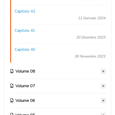
Capitolo 42
11 Gennaio 2024
Capitolo 41
20 Dicembre 2023
Capitolo 40
30 Novembre 2023
Volume 08
Volume 07
Capitolo 39
08 Novembre 2023
Volume 06
Capitolo 33
Capitolo 38
31 Maggio 2023
18 Ottobre 2023