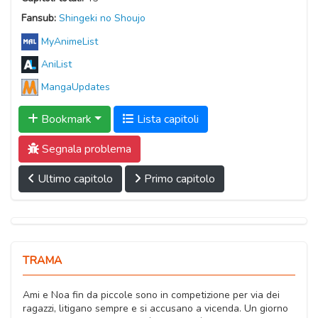
Fansub:
Shingeki no Shoujo
MyAnimeList
AniList
MangaUpdates
Bookmark
Lista capitoli
Segnala problema
Ultimo capitolo
Primo capitolo
TRAMA
Ami e Noa fin da piccole sono in competizione per via dei
ragazzi, litigano sempre e si accusano a vicenda. Un giorno