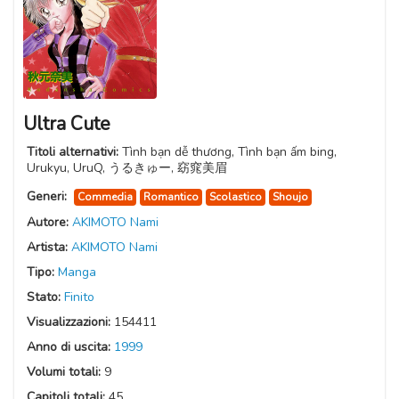
Ultra Cute
Titoli alternativi:
Tình bạn dễ thương, Tình bạn ấm bing,
Urukyu, UruQ, うるきゅー, 窈窕美眉
Generi:
Commedia
Romantico
Scolastico
Shoujo
Autore:
AKIMOTO Nami
Artista:
AKIMOTO Nami
Tipo:
Manga
Stato:
Finito
Visualizzazioni:
154411
Anno di uscita:
1999
Volumi totali:
9
Capitoli totali:
45