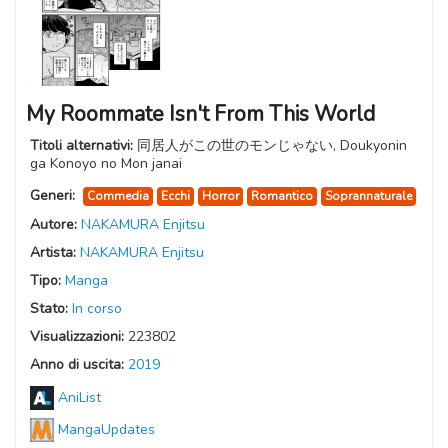
My Roommate Isn't From This World
Titoli alternativi:
同居人がこの世のモンじゃない, Doukyonin
ga Konoyo no Mon janai
Generi:
Commedia
Ecchi
Horror
Romantico
Soprannaturale
Autore:
NAKAMURA Enjitsu
Artista:
NAKAMURA Enjitsu
Tipo:
Manga
Stato:
In corso
Visualizzazioni:
223802
Anno di uscita:
2019
AniList
MangaUpdates