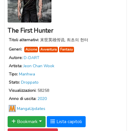
The First Hunter
Titoli alternativi:
末世英雄传说, 최초의 헌터
Generi:
Azione
Avventura
Fantasy
Autore:
D-DART
Artista:
Jeon Chan Wook
Tipo:
Manhwa
Stato:
Droppato
Visualizzazioni:
58258
Anno di uscita:
2020
MangaUpdates
Bookmark
Lista capitoli