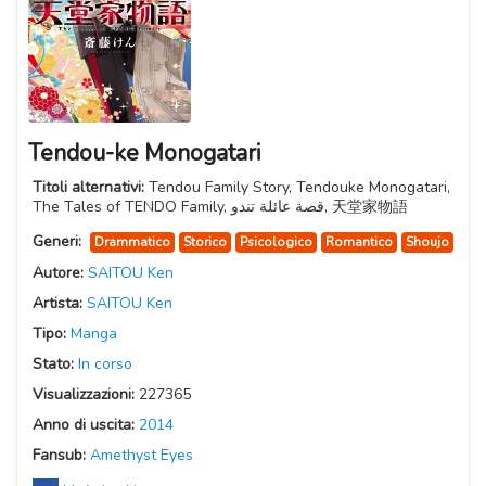
Tendou-ke Monogatari
Titoli alternativi:
Tendou Family Story, Tendouke Monogatari,
The Tales of TENDO Family, قصة عائلة تندو, 天堂家物語
Generi:
Drammatico
Storico
Psicologico
Romantico
Shoujo
Autore:
SAITOU Ken
Artista:
SAITOU Ken
Tipo:
Manga
Stato:
In corso
Visualizzazioni:
227365
Anno di uscita:
2014
Fansub:
Amethyst Eyes