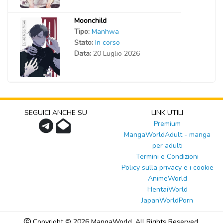
Moonchild
Tipo:
Manhwa
Stato:
In corso
Data:
20 Luglio 2026
SEGUICI ANCHE SU
LINK UTILI
Premium
MangaWorldAdult - manga
per adulti
Termini e Condizioni
Policy sulla privacy e i cookie
AnimeWorld
HentaiWorld
JapanWorldPorn
Copyright © 2026
MangaWorld
, All Rights Reserved.