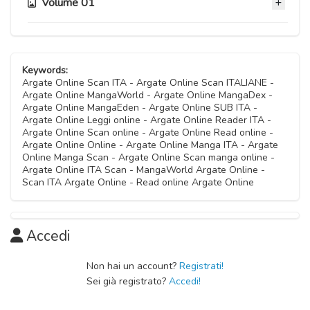
Volume 01
Capitolo 16
Capitolo 22.5
08 Novembre 2020
Capitolo 28.5
08 Novembre 2020
Capitolo 08
08 Luglio 2021
Capitolo 15
08 Novembre 2020
Capitolo 22
Keywords:
08 Novembre 2020
Capitolo 28
Argate Online Scan ITA - Argate Online Scan ITALIANE -
08 Novembre 2020
Argate Online MangaWorld - Argate Online MangaDex -
Capitolo 07
30 Maggio 2021
Argate Online MangaEden - Argate Online SUB ITA -
Capitolo 14
08 Novembre 2020
Argate Online Leggi online - Argate Online Reader ITA -
Capitolo 21
08 Novembre 2020
Argate Online Scan online - Argate Online Read online -
Capitolo 27
08 Novembre 2020
Argate Online Online - Argate Online Manga ITA - Argate
Capitolo 06
09 Aprile 2021
Online Manga Scan - Argate Online Scan manga online -
Capitolo 13
08 Novembre 2020
Argate Online ITA Scan - MangaWorld Argate Online -
Capitolo 20
08 Novembre 2020
Scan ITA Argate Online - Read online Argate Online
Capitolo 26
08 Novembre 2020
Capitolo 05
18 Febbraio 2021
Capitolo 12
08 Novembre 2020
Capitolo 19
08 Novembre 2020
Accedi
Capitolo 25
08 Novembre 2020
Capitolo 04
04 Gennaio 2021
Capitolo 11
Non hai un account?
Registrati!
08 Novembre 2020
Capitolo 18
Sei già registrato?
Accedi!
08 Novembre 2020
Capitolo 24
08 Novembre 2020
Capitolo 03
08 Novembre 2020