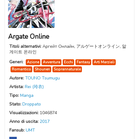
Argate Online
Titoli alternativi:
Аргейт Онлайн, アルゲートオンライン, 알
게이트 온라인
Generi:
Azione
Avventura
Ecchi
Fantasy
Arti Marziali
Romantico
Shounen
Soprannaturale
Autore:
TOUNO Tsumugu
Artista:
Rei (玲衣)
Tipo:
Manga
Stato:
Droppato
Visualizzazioni:
1046874
Anno di uscita:
2017
Fansub:
UMT