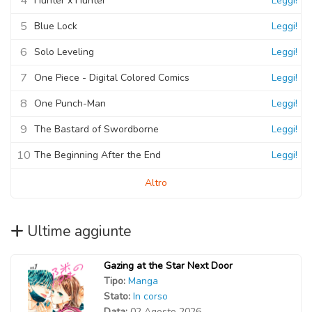
4
Hunter x Hunter
Leggi!
5
Blue Lock
Leggi!
6
Solo Leveling
Leggi!
7
One Piece - Digital Colored Comics
Leggi!
8
One Punch-Man
Leggi!
9
The Bastard of Swordborne
Leggi!
10
The Beginning After the End
Leggi!
Altro
Ultime aggiunte
Gazing at the Star Next Door
Tipo:
Manga
Stato:
In corso
Data:
02 Agosto 2026