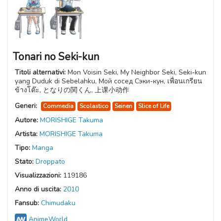
Tonari no Seki-kun
Titoli alternativi:
Mon Voisin Seki, My Neighbor Seki, Seki-kun
yang Duduk di Sebelahku, Мой сосед Сэки-кун, เพื่อนเกรียน
ข้างโต๊ะ, となりの関くん, 上课小动作
Generi:
Commedia
Scolastico
Seinen
Slice of Life
Autore:
MORISHIGE Takuma
Artista:
MORISHIGE Takuma
Tipo:
Manga
Stato:
Droppato
Visualizzazioni:
119186
Anno di uscita:
2010
Fansub:
Chimudaku
AnimeWorld