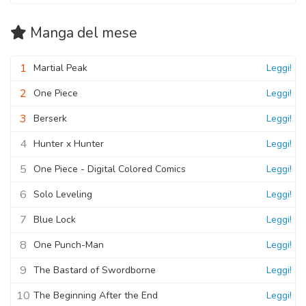
08 Novembre 2020
Capitolo 07
Capitolo 19
Manga
del mese
08 Novembre 2020
Capitolo 32
08 Novembre 2020
08 Novembre 2020
Capitolo 06
1
Martial Peak
Leggi!
Capitolo 18
08 Novembre 2020
Capitolo 31
2
08 Novembre 2020
One Piece
Leggi!
08 Novembre 2020
Capitolo 05
3
Berserk
Leggi!
Capitolo 17
08 Novembre 2020
Capitolo 30
4
Hunter x Hunter
Leggi!
08 Novembre 2020
08 Novembre 2020
Capitolo 04
5
One Piece - Digital Colored Comics
Leggi!
Capitolo 16
08 Novembre 2020
Capitolo 29
6
Solo Leveling
Leggi!
08 Novembre 2020
08 Novembre 2020
Capitolo 03
7
Blue Lock
Leggi!
08 Novembre 2020
8
One Punch-Man
Leggi!
Capitolo 02
9
The Bastard of Swordborne
Leggi!
08 Novembre 2020
10
The Beginning After the End
Leggi!