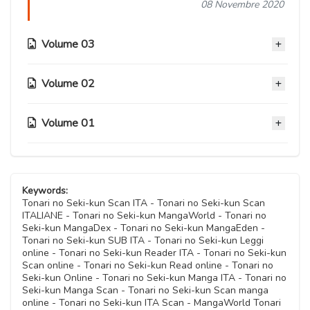
08 Novembre 2020
Volume 03
Volume 02
Capitolo 42.5
08 Novembre 2020
Volume 01
Capitolo 28.5
Capitolo 42
08 Novembre 2020
08 Novembre 2020
Capitolo 15.5
Capitolo 28
08 Novembre 2020
Capitolo 41
Keywords:
08 Novembre 2020
Tonari no Seki-kun Scan ITA - Tonari no Seki-kun Scan
08 Novembre 2020
ITALIANE - Tonari no Seki-kun MangaWorld - Tonari no
Capitolo 15
Seki-kun MangaDex - Tonari no Seki-kun MangaEden -
Capitolo 27
08 Novembre 2020
Tonari no Seki-kun SUB ITA - Tonari no Seki-kun Leggi
Capitolo 40
08 Novembre 2020
online - Tonari no Seki-kun Reader ITA - Tonari no Seki-kun
08 Novembre 2020
Scan online - Tonari no Seki-kun Read online - Tonari no
Capitolo 14
Seki-kun Online - Tonari no Seki-kun Manga ITA - Tonari no
Capitolo 26
08 Novembre 2020
Seki-kun Manga Scan - Tonari no Seki-kun Scan manga
Capitolo 39
08 Novembre 2020
online - Tonari no Seki-kun ITA Scan - MangaWorld Tonari