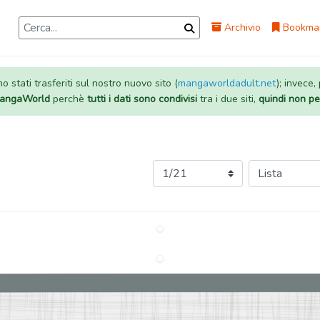
Archivio
Bookma
 stati trasferiti sul nostro nuovo sito (
mangaworldadult.net
); invece,
 MangaWorld
perchè
tutti i dati sono condivisi
tra i due siti,
quindi non pe