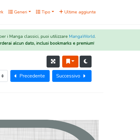
rk
Generi
Tipo
Ultime aggiunte
 per i Manga classici, puoi utilizzare
MangaWorld
.
rderai alcun dato, inclusi bookmarks e premium
!
Precedente
Successivo