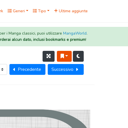
rk
Generi
Tipo
Ultime aggiunte
 per i Manga classici, puoi utilizzare
MangaWorld
.
rderai alcun dato, inclusi bookmarks e premium
!
Precedente
Successivo