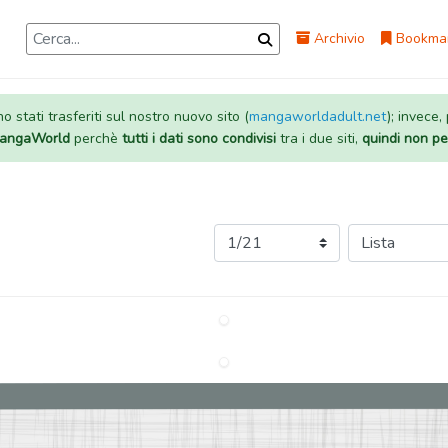
Archivio
Bookma
 stati trasferiti sul nostro nuovo sito (
mangaworldadult.net
); invece,
 MangaWorld
perchè
tutti i dati sono condivisi
tra i due siti,
quindi non pe