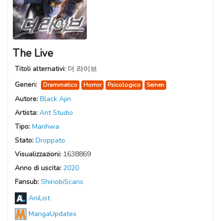
The Live
Titoli alternativi:
더 라이브
Generi:
Drammatico
Horror
Psicologico
Seinen
Autore:
Black Ajin
Artista:
Ant Studio
Tipo:
Manhwa
Stato:
Droppato
Visualizzazioni:
1638869
Anno di uscita:
2020
Fansub:
ShinobiScans
AniList
MangaUpdates