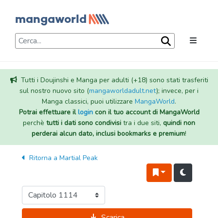
Tutti i Doujinshi e Manga per adulti (+18) sono stati trasferiti
sul nostro nuovo sito (
mangaworldadult.net
); invece, per i
Manga classici, puoi utilizzare
MangaWorld
.
Potrai effettuare il
login
con il tuo account di MangaWorld
perchè
tutti i dati sono condivisi
tra i due siti,
quindi non
perderai alcun dato, inclusi bookmarks e premium
!
Ritorna a
Martial Peak
Scarica