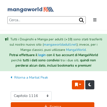
Tutti i Doujinshi e Manga per adulti (+18) sono stati trasferiti
sul nostro nuovo sito (
mangaworldadult.net
); invece, per i
Manga classici, puoi utilizzare
MangaWorld
.
Potrai effettuare il
login
con il tuo account di MangaWorld
perchè
tutti i dati sono condivisi
tra i due siti,
quindi non
perderai alcun dato, inclusi bookmarks e premium
!
Ritorna a
Martial Peak
Scarica