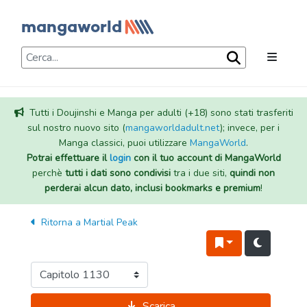
Tutti i Doujinshi e Manga per adulti (+18) sono stati trasferiti
sul nostro nuovo sito (
mangaworldadult.net
); invece, per i
Manga classici, puoi utilizzare
MangaWorld
.
Potrai effettuare il
login
con il tuo account di MangaWorld
perchè
tutti i dati sono condivisi
tra i due siti,
quindi non
perderai alcun dato, inclusi bookmarks e premium
!
Ritorna a
Martial Peak
Scarica