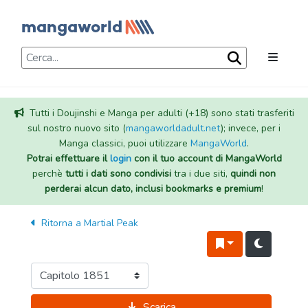
Tutti i Doujinshi e Manga per adulti (+18) sono stati trasferiti
sul nostro nuovo sito (
mangaworldadult.net
); invece, per i
Manga classici, puoi utilizzare
MangaWorld
.
Potrai effettuare il
login
con il tuo account di MangaWorld
perchè
tutti i dati sono condivisi
tra i due siti,
quindi non
perderai alcun dato, inclusi bookmarks e premium
!
Ritorna a
Martial Peak
Scarica