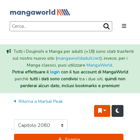
Tutti i Doujinshi e Manga per adulti (+18) sono stati trasferiti
sul nostro nuovo sito (
mangaworldadult.net
); invece, per i
Manga classici, puoi utilizzare
MangaWorld
.
Potrai effettuare il
login
con il tuo account di MangaWorld
perchè
tutti i dati sono condivisi
tra i due siti,
quindi non
perderai alcun dato, inclusi bookmarks e premium
!
Ritorna a
Martial Peak
Scarica