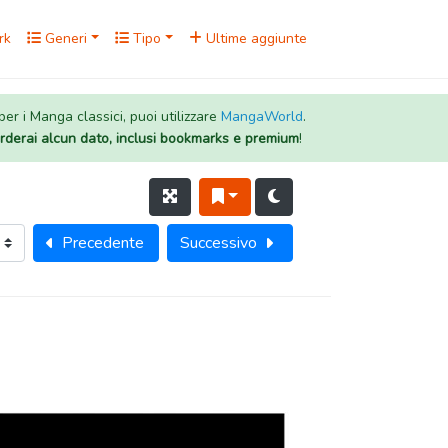
rk
Generi
Tipo
Ultime aggiunte
 per i Manga classici, puoi utilizzare
MangaWorld
.
rderai alcun dato, inclusi bookmarks e premium
!
Precedente
Successivo