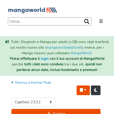
Tutti i Doujinshi e Manga per adulti (+18) sono stati trasferiti
sul nostro nuovo sito (
mangaworldadult.net
); invece, per i
Manga classici, puoi utilizzare
MangaWorld
.
Potrai effettuare il
login
con il tuo account di MangaWorld
perchè
tutti i dati sono condivisi
tra i due siti,
quindi non
perderai alcun dato, inclusi bookmarks e premium
!
Ritorna a
Martial Peak
Scarica