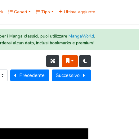
rk
Generi
Tipo
Ultime aggiunte
 per i Manga classici, puoi utilizzare
MangaWorld
.
rderai alcun dato, inclusi bookmarks e premium
!
Precedente
Successivo