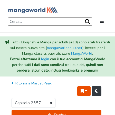
Tutti i Doujinshi e Manga per adulti (+18) sono stati trasferiti
sul nostro nuovo sito (
mangaworldadult.net
); invece, per i
Manga classici, puoi utilizzare
MangaWorld
.
Potrai effettuare il
login
con il tuo account di MangaWorld
perchè
tutti i dati sono condivisi
tra i due siti,
quindi non
perderai alcun dato, inclusi bookmarks e premium
!
Ritorna a
Martial Peak
Scarica