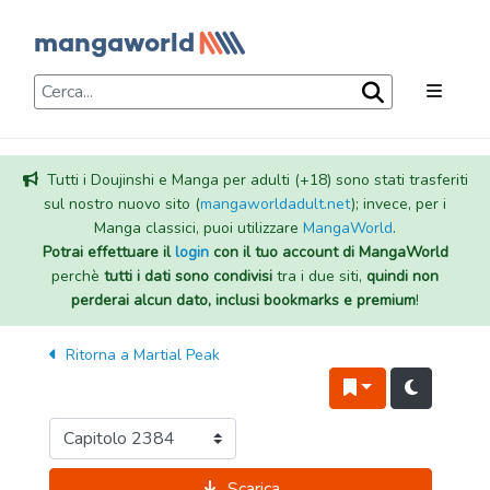
Tutti i Doujinshi e Manga per adulti (+18) sono stati trasferiti
sul nostro nuovo sito (
mangaworldadult.net
); invece, per i
Manga classici, puoi utilizzare
MangaWorld
.
Potrai effettuare il
login
con il tuo account di MangaWorld
perchè
tutti i dati sono condivisi
tra i due siti,
quindi non
perderai alcun dato, inclusi bookmarks e premium
!
Ritorna a
Martial Peak
Scarica